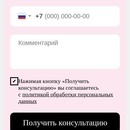
Получить консультацию
Позвоните
нам или
напишите
Магазин
Опт
+7 (925)-185-72-43
Мастер классы
ebru-profi@mail.ru
Курс
Журнал
Наше
Видеоуроки
сообщество
Акции
Стать представителем
Дополнительно