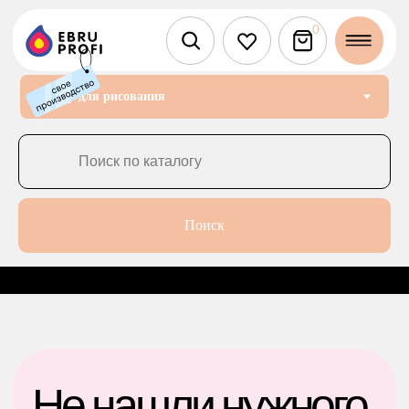
0
Поиск
Не нашли нужного
продукта?
Давайте мы
предложим Вам
что-нибудь