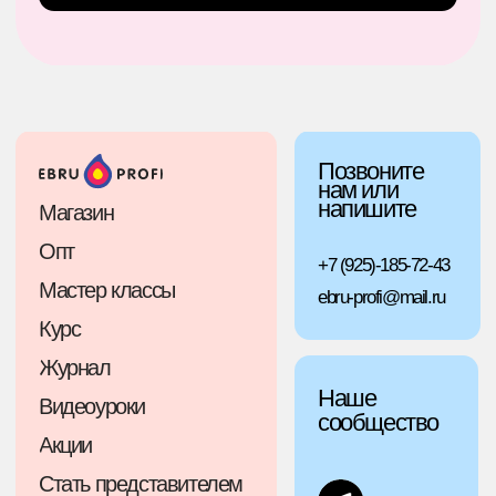
Подписка
Магазин
на Ebru Profi
Получайте полезные
материалы на почту
от Ebru Profi
Курс
Подписаться
Реквизиты
Политика конфиденциальности
Разработано в Redach